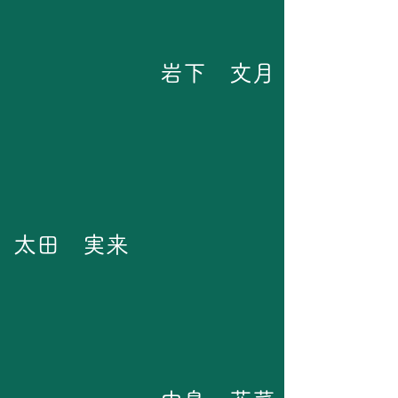
茶谷凛々子
竹内陽南
​岩下 文月
廣瀬英恵
諸岡孝祐
安井愛絵
​太田 実来