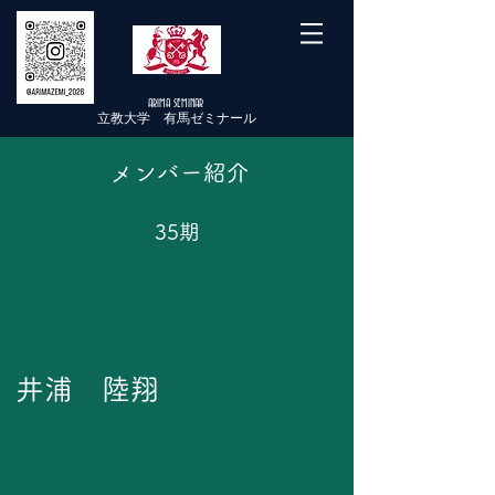
ARIMA SEMINAR
立教大学 有馬ゼミナール
メンバー紹介
​渡邊 玲央
35期
塩崎悠平
田中碧
​井浦 陸翔
庄村佳菜