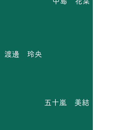
​中島 花菜
渡邊 玲央
五十嵐 美結