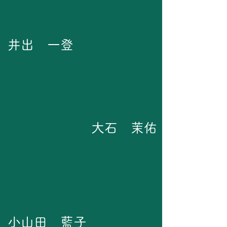
​井出 一登
大石 茉佑
小山田 藍子