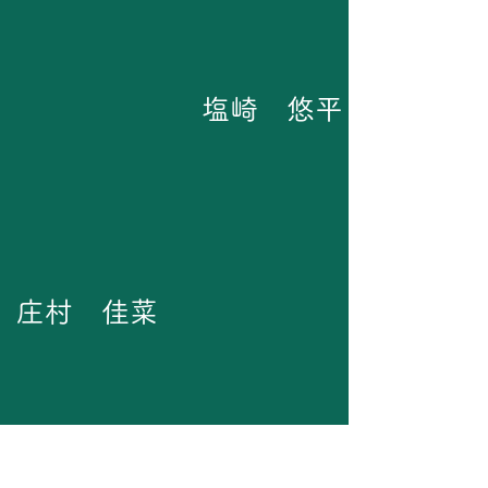
塩崎 悠平
​庄村 佳菜